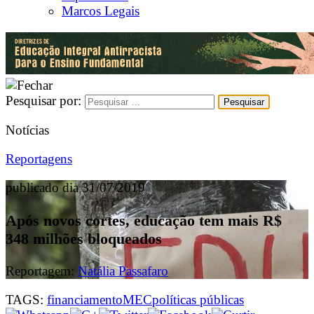
Marcos Legais
Pesquisar por:
Notícias
Reportagens
publicado dia 31/07/2019
Após novos cortes, educação tem mais R$
348 milhões bloqueados
Reportagem:
Natália Passafaro
TAGS:
financiamento
MEC
políticas públicas