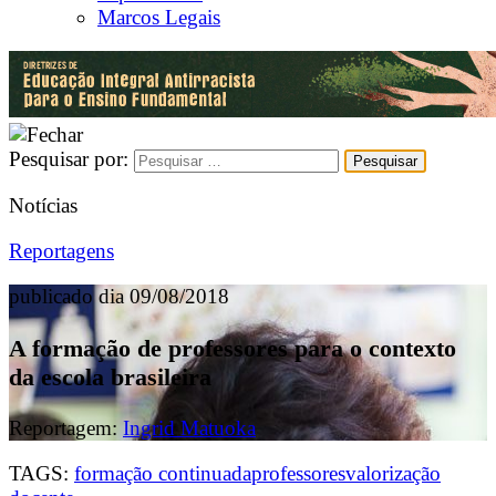
Marcos Legais
Pesquisar por:
Notícias
Reportagens
publicado dia 09/08/2018
A formação de professores para o contexto
da escola brasileira
Reportagem:
Ingrid Matuoka
TAGS:
formação continuada
professores
valorização