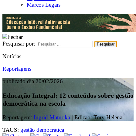
Marcos Legais
Pesquisar por:
Notícias
Reportagens
publicado dia 20/02/2026
Educação Integral: 12 conteúdos sobre gestão
democrática na escola
Reportagem:
Ingrid Matuoka
| Edição: Tory Helena
TAGS:
gestão democrática