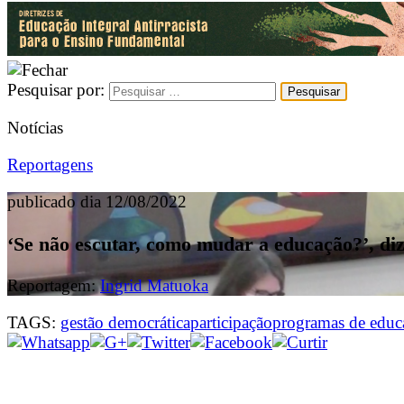
Pesquisar por:
Notícias
Reportagens
publicado dia 12/08/2022
‘Se não escutar, como mudar a educação?’, di
Reportagem:
Ingrid Matuoka
TAGS:
gestão democrática
participação
programas de educa