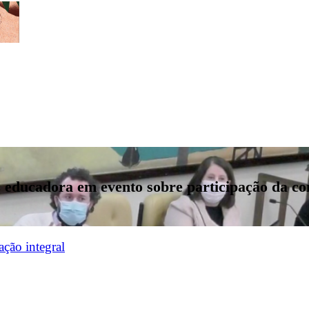
z educadora em evento sobre participação da c
ção integral