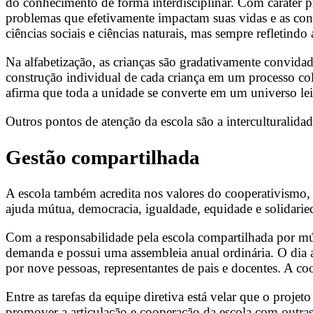
do conhecimento de forma interdisciplinar. Com caráter p
problemas que efetivamente impactam suas vidas e as con
ciências sociais e ciências naturais, mas sempre refletin
Na alfabetização, as crianças são gradativamente convidad
construção individual de cada criança em um processo cole
afirma que toda a unidade se converte em um universo lei
Outros pontos de atenção da escola são a interculturalidad
Gestão compartilhada
A escola também acredita nos valores do cooperativismo, 
ajuda mútua, democracia, igualdade, equidade e solidari
Com a responsabilidade pela escola compartilhada por m
demanda e possui uma assembleia anual ordinária. O dia 
por nove pessoas, representantes de pais e docentes. A coop
Entre as tarefas da equipe diretiva está velar que o proje
promover a articulação e cooperação da escola com outras