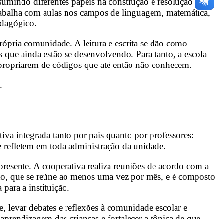
ssumindo diferentes papeis na construção e resolução de
trabalha com aulas nos campos de linguagem, matemática,
edagógico.
própria comunidade. A leitura e escrita se dão como
 que ainda estão se desenvolvendo. Para tanto, a escola
 apropriarem de códigos que até então não conhecem.
.
iva integrada tanto por pais quanto por professores:
e refletem em toda administração da unidade.
 presente. A cooperativa realiza reuniões de acordo com a
ção, que se reúne ao menos uma vez por mês, e é composto
 para a instituição.
e, levar debates e reflexões à comunidade escolar e
aprendizagem das crianças e fortalecer a tônica de que