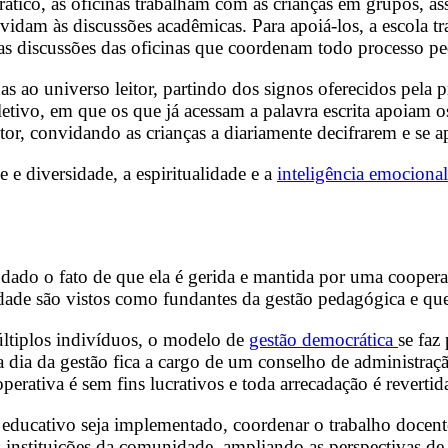
rático, as oficinas trabalham com as crianças em grupos, a
vidam às discussões acadêmicas. Para apoiá-los, a escola 
do as discussões das oficinas que coordenam todo processo p
as ao universo leitor, partindo dos signos oferecidos pela 
tivo, em que os que já acessam a palavra escrita apoiam os
tor, convidando as crianças a diariamente decifrarem e se
e e diversidade, a espiritualidade e a
inteligência emocional
dado o fato de que ela é gerida e mantida por uma cooperat
edade são vistos como fundantes da gestão pedagógica e qu
últiplos indivíduos, o modelo de
gestão democrática
se faz
a dia da gestão fica a cargo de um conselho de administra
erativa é sem fins lucrativos e toda arrecadação é revertida
to educativo seja implementado, coordenar o trabalho docent
 instituições da comunidade, ampliando as perspectivas de 