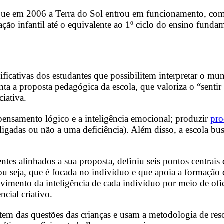
 que em 2006 a Terra do Sol entrou em funcionamento, com d
ão infantil até o equivalente ao 1º ciclo do ensino fundame
icativas dos estudantes que possibilitem interpretar o mu
 a proposta pedagógica da escola, que valoriza o “sentir e 
iativa.
 pensamento lógico e a inteligência emocional; produzir
pro
ligadas ou não a uma deficiência). Além disso, a escola busc
entes alinhados a sua proposta, definiu seis pontos centrai
ou seja, que é focada no indivíduo e que apoia a formação 
lvimento da inteligência de cada indivíduo por meio de of
cial criativo.
tem das questões das crianças e usam a metodologia de re