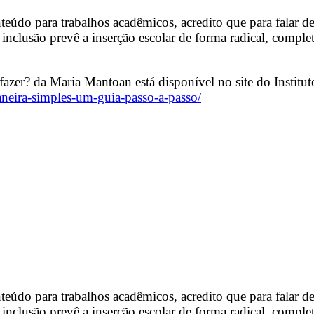
eúdo para trabalhos acadêmicos, acredito que para falar d
nclusão prevê a inserção escolar de forma radical, comple
zer? da Maria Mantoan está disponível no site do Instituto
maneira-simples-um-guia-passo-a-passo/
eúdo para trabalhos acadêmicos, acredito que para falar d
nclusão prevê a inserção escolar de forma radical, comple