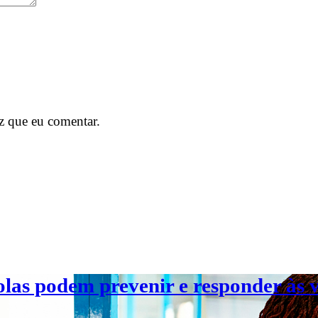
z que eu comentar.
olas podem prevenir e responder às v