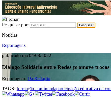
Pesquisar por:
Notícias
Reportagens
publicado dia 04/08/2022
Diálogo Solidário entre Redes promove trocas 
Reportagem:
Da Redação
TAGS:
formação continuada
participação educativa da c