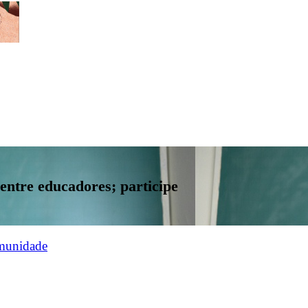
entre educadores; participe
omunidade