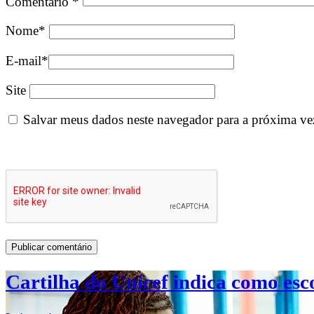
Comentário
*
Nome
*
E-mail
*
Site
Salvar meus dados neste navegador para a próxima ve
Cartilha do Unicef indica como esc