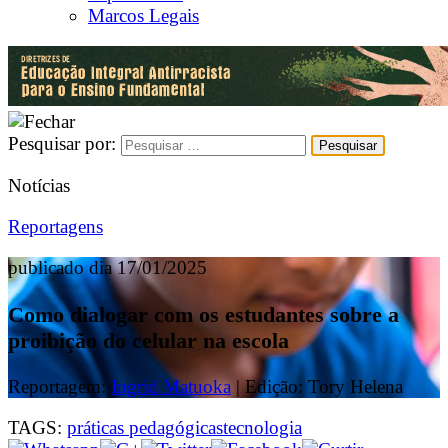
Marcos Legais
Pesquisar por:
Notícias
Reportagens
publicado dia 17/01/2025
Como dialogar com os estudantes sobre a
proibição do celular na escola
Reportagem:
Ingrid Matuoka
| Edição: Tory Helena
TAGS:
práticas pedagógicas
tecnologia