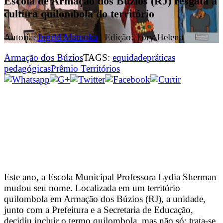
Escola de Armação dos Búzios (RJ) resgata a
cultura quilombola do território
Autoria:
Ingrid Matuoka
| Edição: Tory Helena
Armação dos Búzios
TAGS:
equidade
práticas
pedagógicas
Prêmio Territórios
Este ano, a Escola Municipal Professora Lydia Sherman
mudou seu nome. Localizada em um território
quilombola em Armação dos Búzios (RJ), a unidade,
junto com a Prefeitura e a Secretaria de Educação,
decidiu incluir o termo quilombola, mas não só: trata-se