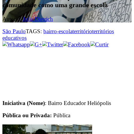
comunidade como uma grande escola
Autoria:
Julia Dietrich
São Paulo
TAGS:
bairro-escola
território
territórios
educativos
Iniciativa (Nome)
: Bairro Educador Heliópolis
Pública ou Privada:
Pública