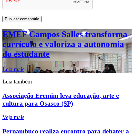
EMEF Campos Salles transforma
currículo e valoriza a autonomia
do estudante
Leia mais
Leia também
Associação Eremim leva educação, arte e
cultura para Osasco (SP)
Veja mais
Pernambuco realiza encontro para debater a