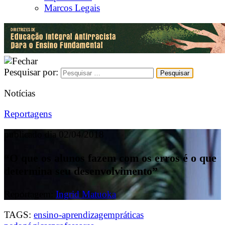
Marcos Legais
Pesquisar por:
Notícias
Reportagens
publicado dia 02/04/2018
“O que os alunos fazem com os erros é o que
determina seu desenvolvimento”
Reportagem:
Ingrid Matuoka
TAGS:
ensino-aprendizagem
práticas