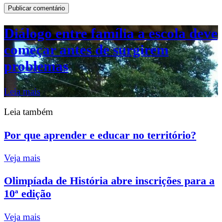
Diálogo entre família a escola deve
começar antes de surgirem
problemas
Leia mais
Leia também
Por que aprender e educar no território?
Veja mais
Olimpíada de História abre inscrições para a
10ª edição
Veja mais