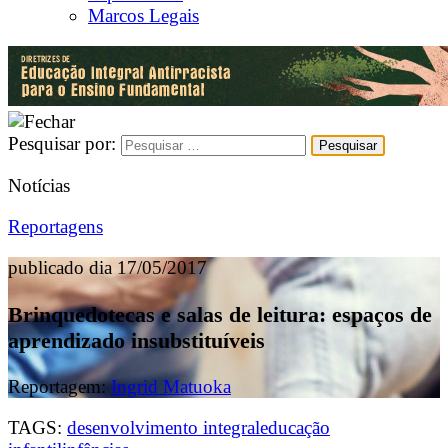
Marcos Legais
Pesquisar por:
Notícias
Reportagens
publicado dia 17/05/2017
Brinquedotecas e salas de leitura: espaços de
aprendizado insubstituíveis
Reportagem:
Ingrid Matuoka
TAGS:
desenvolvimento integral
educação