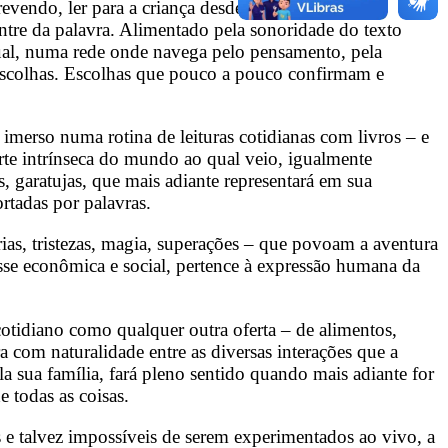
vendo, ler para a criança desde sempre é afetar
tre da palavra. Alimentado pela sonoridade do texto
rtual, numa rede onde navega pelo pensamento, pela
escolhas. Escolhas que pouco a pouco confirmam e
 imerso numa rotina de leituras cotidianas com livros – e
arte intrínseca do mundo ao qual veio, igualmente
garatujas, que mais adiante representará em sua
rtadas por palavras.
grias, tristezas, magia, superações – que povoam a aventura
asse econômica e social, pertence à expressão humana da
cotidiano como qualquer outra oferta – de alimentos,
ra com naturalidade entre as diversas interações que a
a sua família, fará pleno sentido quando mais adiante for
 todas as coisas.
is e talvez impossíveis de serem experimentados ao vivo, a