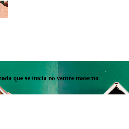
nada que se inicia no ventre materno