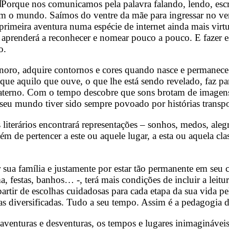
Porque nos comunicamos pela palavra falando, lendo, escre
om o mundo. Saímos do ventre da mãe para ingressar no ven
ua primeira aventura numa espécie de internet ainda mais vi
 aprenderá a reconhecer e nomear pouco a pouco. E fazer 
o.
sonoro, adquire contornos e cores quando nasce e permanece
 que aquilo que ouve, o que lhe está sendo revelado, faz p
aterno. Com o tempo descobre que sons brotam de imagens, 
e seu mundo tiver sido sempre povoado por histórias transpo
os literários encontrará representações – sonhos, medos, ale
m de pertencer a este ou aquele lugar, a esta ou aquela cl
 sua família e justamente por estar tão permanente em seu 
a, festas, banhos… -, terá mais condições de incluir a leitu
tir de escolhas cuidadosas para cada etapa da sua vida pel
as diversificadas. Tudo a seu tempo. Assim é a pedagogia de
as aventuras e desventuras, os tempos e lugares inimagináve