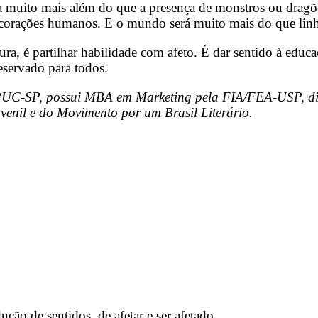
a muito mais além do que a presença de monstros ou dragõe
corações humanos. E o mundo será muito mais do que linhas
ratura, é partilhar habilidade com afeto. É dar sentido à ed
eservado para todos.
a PUC-SP, possui MBA em Marketing pela FIA/FEA-USP, di
venil e do Movimento por um Brasil Literário.
ução de sentidos, de afetar e ser afetado.