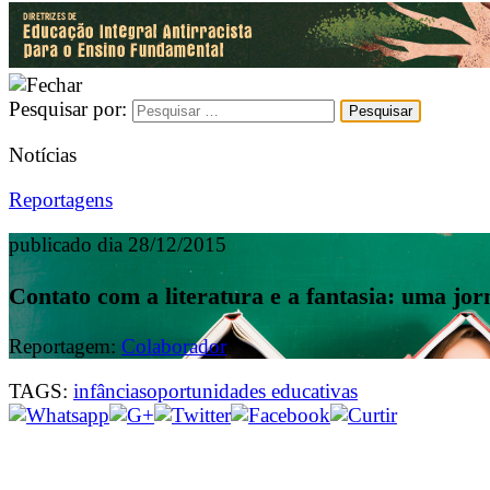
Pesquisar por:
Notícias
Reportagens
publicado dia 28/12/2015
Contato com a literatura e a fantasia: uma jor
Reportagem:
Colaborador
TAGS:
infâncias
oportunidades educativas