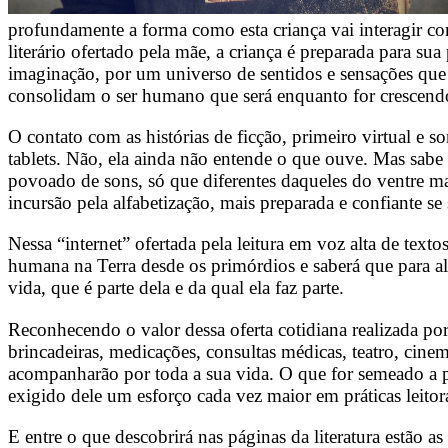
profundamente a forma como esta criança vai interagir c
literário ofertado pela mãe, a criança é preparada para s
imaginação, por um universo de sentidos e sensações que
consolidam o ser humano que será enquanto for crescend
O contato com as histórias de ficção, primeiro virtual e 
tablets. Não, ela ainda não entende o que ouve. Mas sabe
povoado de sons, só que diferentes daqueles do ventre m
incursão pela alfabetização, mais preparada e confiante s
Nessa “internet” ofertada pela leitura em voz alta de text
humana na Terra desde os primórdios e saberá que para alé
vida, que é parte dela e da qual ela faz parte.
Reconhecendo o valor dessa oferta cotidiana realizada por
brincadeiras, medicações, consultas médicas, teatro, cinem
acompanharão por toda a sua vida. O que for semeado a par
exigido dele um esforço cada vez maior em práticas leitor
E entre o que descobrirá nas páginas da literatura estão 