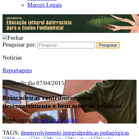
Marcos Legais
Pesquisar por:
Notícias
Reportagens
publicado dia 07/04/2015
Brincadeiras contribuem para
desenvolvimento e bem estar de crianças
Reportagem:
Ana Luiza Basílio
TAGS:
desenvolvimento integral
práticas pedagógicas