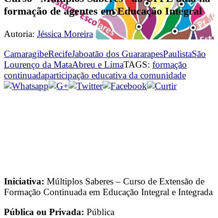
formação de agentes em Educação Integral
Autoria:
Jéssica Moreira
Camaragibe
Recife
Jaboatão dos Guararapes
Paulista
São
Lourenço da Mata
Abreu e Lima
TAGS:
formação
continuada
participação educativa da comunidade
Iniciativa:
Múltiplos Saberes – Curso de Extensão de
Formação Continuada em Educação Integral e Integrada
Pública ou Privada:
Pública