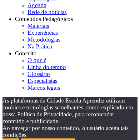
Agenda
Rede de notícias
Conteúdos Pedagógicos
Materiais
Experiências
Metodologias
Na Prática
Conceito
O que é
Linha do tempo
Glossário
Especialistas
Marcos legais
As plataformas da Cidade Escola Aprendiz utilizam
cookies e tecnologias semelhantes, como explicado em
nossa Política de Privacidade, para recomendar
conteúdo e publicidade.
Ao navegar por nosso conteúdo, o usuário aceita tais
condições.