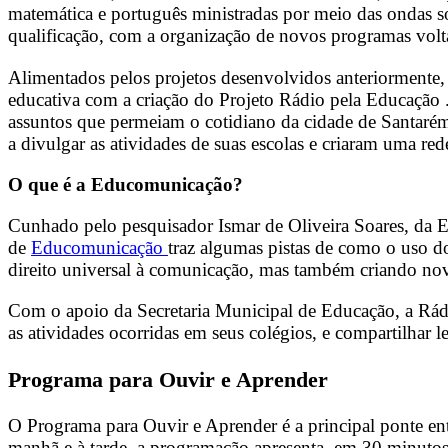
matemática e português ministradas por meio das ondas 
qualificação, com a organização de novos programas volta
Alimentados pelos projetos desenvolvidos anteriormente
educativa com a criação do Projeto Rádio pela Educação . E
assuntos que permeiam o cotidiano da cidade de Santarém 
a divulgar as atividades de suas escolas e criaram uma r
O que é a Educomunicação?
Cunhado pelo pesquisador Ismar de Oliveira Soares, da
de
Educomunicação
traz algumas pistas de como o uso d
direito universal à comunicação, mas também criando no
Com o apoio da Secretaria Municipal de Educação, a Rádio
as atividades ocorridas em seus colégios, e compartilhar l
Programa para Ouvir e Aprender
O Programa para Ouvir e Aprender é a principal ponte entr
manhã e à tarde, a programação apresenta, em 30 minutos, 