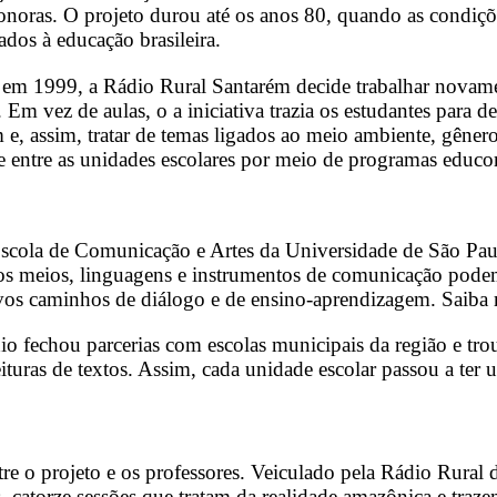
sonoras. O projeto durou até os anos 80, quando as condi
dos à educação brasileira.
, em 1999, a Rádio Rural Santarém decide trabalhar novam
m vez de aulas, o a iniciativa trazia os estudantes para de
e, assim, tratar de temas ligados ao meio ambiente, gênero
ede entre as unidades escolares por meio de programas educ
 Escola de Comunicação e Artes da Universidade de São P
os meios, linguagens e instrumentos de comunicação podem 
vos caminhos de diálogo e de ensino-aprendizagem. Saiba
 fechou parcerias com escolas municipais da região e trou
eituras de textos. Assim, cada unidade escolar passou a ter 
e o projeto e os professores. Veiculado pela Rádio Rural d
catorze sessões que tratam da realidade amazônica e trazem