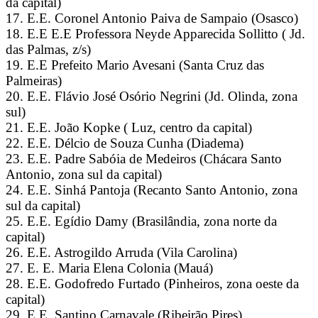
da capital)
17. E.E. Coronel Antonio Paiva de Sampaio (Osasco)
18. E.E E.E Professora Neyde Apparecida Sollitto ( Jd.
das Palmas, z/s)
19. E.E Prefeito Mario Avesani (Santa Cruz das
Palmeiras)
20. E.E. Flávio José Osório Negrini (Jd. Olinda, zona
sul)
21. E.E. João Kopke ( Luz, centro da capital)
22. E.E. Délcio de Souza Cunha (Diadema)
23. E.E. Padre Sabóia de Medeiros (Chácara Santo
Antonio, zona sul da capital)
24. E.E. Sinhá Pantoja (Recanto Santo Antonio, zona
sul da capital)
25. E.E. Egídio Damy (Brasilândia, zona norte da
capital)
26. E.E. Astrogildo Arruda (Vila Carolina)
27. E. E. Maria Elena Colonia (Mauá)
28. E.E. Godofredo Furtado (Pinheiros, zona oeste da
capital)
29. E.E. Santino Carnavale (Ribeirão Pires)