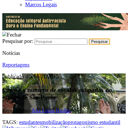
Marcos Legais
Pesquisar por:
Notícias
Reportagens
publicado dia 16/11/2015
Cresce o número de escolas ocupadas no
estado de São Paulo
Reportagem:
Ana Luiza Basílio
TAGS:
estudantes
mobilização
protagonismo estudantil