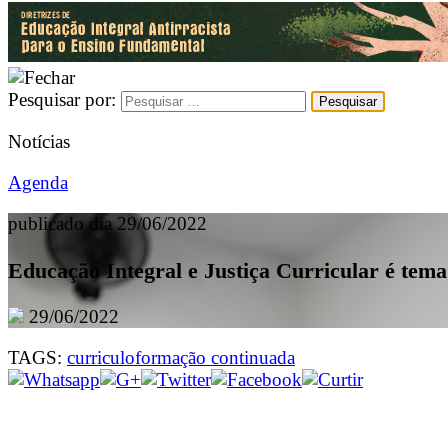
Pesquisar por:
Notícias
Agenda
publicado dia 29/06/2022
Educação Integral e Justiça Curricular é tema 
29/06/2022
TAGS:
curriculo
formação continuada