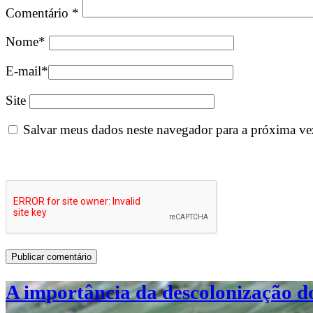
Comentário
*
Nome
*
E-mail
*
Site
Salvar meus dados neste navegador para a próxima ve
A importância da descolonização d