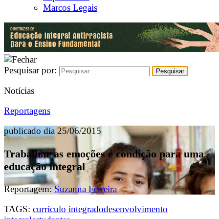
Marcos Legais
Pesquisar por:
Notícias
Reportagens
publicado dia 25/06/2015
Trabalhar as emoções é condição para uma
educação integral
Reportagem:
Suzanna Ferreira
TAGS:
currículo integrado
desenvolvimento