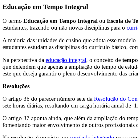
Educação em Tempo Integral
O termo
Educação em Tempo Integral
ou
Escola de T
estudantes, trazendo ou não novas disciplinas para o
curr
A maioria das unidades de ensino que adota esse modelo 
estudantes estudam as disciplinas do currículo básico, com
Na perspectiva da
educação integral
, o conceito de
tempo 
que defendem que apenas a ampliação do tempo de estudo 
este que deseja garantir o pleno desenvolvimento das cria
Resoluções
O artigo 36 do parecer número sete da
Resolução do Con
sete horas diárias, resultando em carga horária anual de 1
O artigo 37 aponta ainda, que além da ampliação do temp
fomentando maior envolvimento de outros profissionais da 
Na resolução, é previsto um
currículo integrado
para a esc