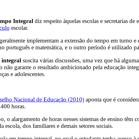
empo Integral
diz respeito àquelas escolas e secretarias d
ículo
escolar.
geralmente implementam a extensão do tempo em turno e co
o português e matemática, e o outro período é utilizado par
integral
suscita várias discussões, uma vez que há alguma
não garante o resultado ambicionado pela educação integr
nças e adolescentes.
selho Nacional de Educação (2010)
aponta que é considera
.400 horas.
o, o alargamento de horas nesses sistemas de ensino têm c
escola, dos familiares e demais setores sociais.
ola em tempo integral, no qual o estudante tenha acesso à exp