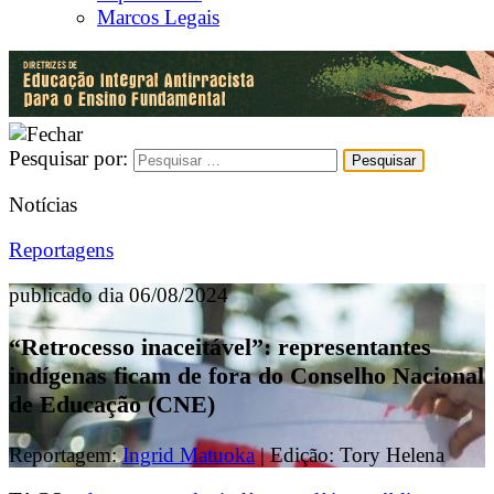
Marcos Legais
Pesquisar por:
Notícias
Reportagens
publicado dia 06/08/2024
“Retrocesso inaceitável”: representantes
indígenas ficam de fora do Conselho Nacional
de Educação (CNE)
Reportagem:
Ingrid Matuoka
| Edição: Tory Helena