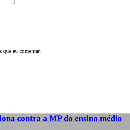
z que eu comentar.
ciona contra a MP do ensino médio