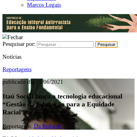
Marcos Legais
Pesquisar por:
Notícias
Reportagens
publicado dia 15/06/2021
Itaú Social lança a tecnologia educacional
“Gestão da Educação para a Equidade
Racial”
Reportagem:
Da Redação