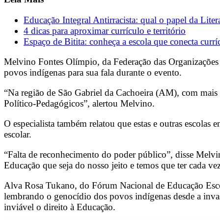
Educação Integral Antirracista: qual o papel da Lite
4 dicas para aproximar currículo e território
Espaço de Bitita: conheça a escola que conecta currí
Melvino Fontes Olímpio, da Federação das Organizações I
povos indígenas para sua fala durante o evento.
“Na região de São Gabriel da Cachoeira (AM), com mais de
Político-Pedagógicos”, alertou Melvino.
O especialista também relatou que estas e outras escolas 
escolar.
“Falta de reconhecimento do poder público”, disse Melvi
Educação que seja do nosso jeito e temos que ter cada vez
Alva Rosa Tukano, do Fórum Nacional de Educação Escol
lembrando o genocídio dos povos indígenas desde a invasã
inviável o direito à Educação.