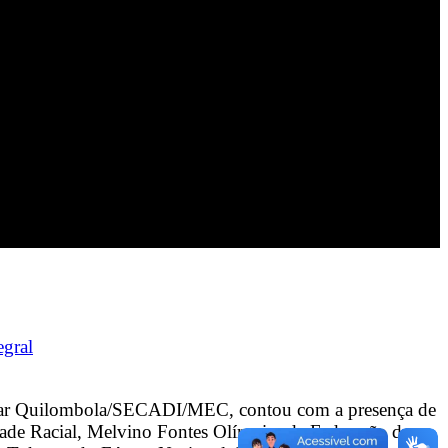
egral
scolar Quilombola/SECADI/MEC, contou com a presença de
aldade Racial, Melvino Fontes Olímpio, da Federação das