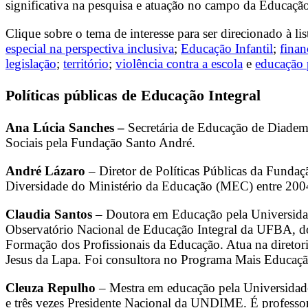
significativa na pesquisa e atuação no campo da Educação
Clique sobre o tema de interesse para ser direcionado à lis
especial na perspectiva inclusiva
;
Educação Infantil
;
fina
legislação
;
território
;
violência contra a escola
e
educação p
Políticas públicas de Educação Integral
Ana Lúcia Sanches –
​​Secretária de Educação de Diad
Sociais pela Fundação Santo André.
André Lázaro
– Diretor de Políticas Públicas da Fundaçã
Diversidade do Ministério da Educação (MEC) entre 200
Claudia Santos
– Doutora em Educação pela Universidad
Observatório Nacional de Educação Integral da UFBA, do 
Formação dos Profissionais da Educação. Atua na direto
Jesus da Lapa. Foi consultora no Programa Mais Educação
Cleuza Repulho
– Mestra em educação pela Universidad
e três vezes Presidente Nacional da UNDIME. É professora