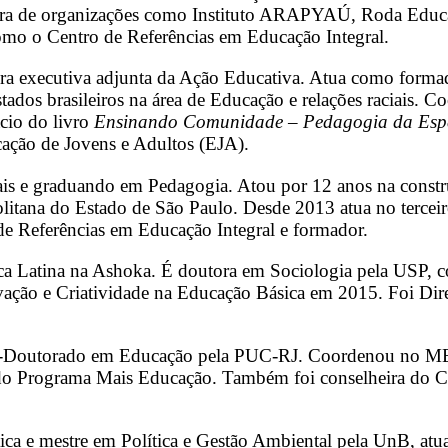
lheira de organizações como Instituto ARAPYAÚ, Roda Edu
mo o Centro de Referências em Educação Integral.
a executiva adjunta da Ação Educativa. Atua como formad
stados brasileiros na área de Educação e relações raciais. 
ácio do livro
Ensinando Comunidade – Pedagogia da Esp
ucação de Jovens e Adultos (EJA).
s e graduando em Pedagogia. Atou por 12 anos na construç
itana do Estado de São Paulo. Desde 2013 atua no terceiro
e Referências em Educação Integral e formador.
ica Latina na Ashoka. É doutora em Sociologia pela USP
ovação e Criatividade na Educação Básica em 2015. Foi Di
-Doutorado em Educação pela PUC-RJ. Coordenou no MEC
do Programa Mais Educação. Também foi conselheira do C
ca e mestre em Política e Gestão Ambiental pela UnB, atu