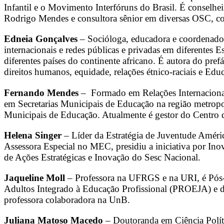
Infantil e o Movimento Interfóruns do Brasil. É conse
Rodrigo Mendes e consultora sênior em diversas OSC, co
Edneia Gonçalves
– Socióloga, educadora e coordenador
internacionais e redes públicas e privadas em diferentes E
diferentes países do continente africano. É autora do pref
direitos humanos, equidade, relações étnico-raciais e Ed
Fernando Mendes
– Formado em Relações Internacionai
em Secretarias Municipais de Educação na região metropol
Municipais de Educação. Atualmente é gestor do Centro d
Helena Singer
– Líder da Estratégia de Juventude Amér
Assessora Especial no MEC, presidiu a iniciativa por In
de Ações Estratégicas e Inovação do Sesc Nacional.
Jaqueline Moll
– Professora na UFRGS e na URI, é Pós
Adultos Integrado à Educação Profissional (PROEJA) e 
professora colaboradora na UnB.
Juliana Matoso Macedo
– Doutoranda em Ciência Políti