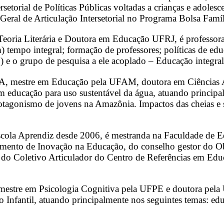
ersetorial de Políticas Públicas voltadas a crianças e adole
Geral de Articulação Intersetorial no Programa Bolsa Famí
eoria Literária e Doutora em Educação UFRJ, é professor
(m) tempo integral; formação de professores; políticas de 
o grupo de pesquisa a ele acoplado – Educação integral em 
, mestre em Educação pela UFAM, doutora em Ciências 
em educação para uso sustentável da água, atuando princip
rotagonismo de jovens na Amazônia. Impactos das cheias e 
Escola Aprendiz desde 2006, é mestranda na Faculdade 
imento de Inovação na Educação, do conselho gestor do O
 do Coletivo Articulador do Centro de Referências em Edu
estre em Psicologia Cognitiva pela UFPE e doutora pel
Infantil, atuando principalmente nos seguintes temas: educ