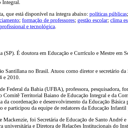
 Integral.
ta, que está disponível na íntegra abaixo:
políticas públicas
nciamento
;
formação de professores
;
gestão escolar
;
clima es
rofissional e tecnológica
.
ema (SP). É doutora em Educação e Currículo e Mestre em 
o Santillana no Brasil. Atuou como diretor e secretário da
4 e 2010.
e Federal da Bahia (UFBA), professora, pesquisadora, for
Comitê Territorial Baiano de Educação Integral e da Comi
ria da coordenação e desenvolvimento da Educação Básica 
 e participou da equipe de redatores da Educação Infantil
e Mackenzie, foi Secretária de Educação de Santo André e
 universitária e Diretora de Relações Institucionais do I