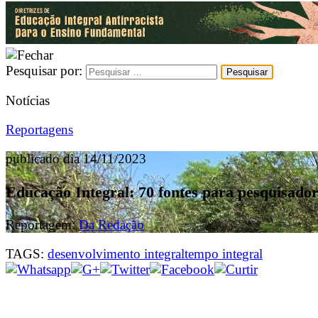
Pesquisar por:
Notícias
Reportagens
publicado dia 14/11/2023
Educação Integral: 70 fontes para pesquisadore
Reportagem:
Da Redação
TAGS:
desenvolvimento integral
tempo integral