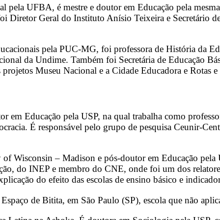
pela UFBA, é mestre e doutor em Educação pela mesma ins
i Diretor Geral do Instituto Anísio Teixeira e Secretário
ucacionais pela PUC-MG, foi professora de História da Edu
nacional da Undime. Também foi Secretária de Educação Bá
projetos Museu Nacional e a Cidade Educadora e Rotas e R
or em Educação pela USP, na qual trabalha como professo
mocracia. É responsável pelo grupo de pesquisa Ceunir-Cen
ty of Wisconsin – Madison e pós-doutor em Educação pela 
iação, do INEP e membro do CNE, onde foi um dos relator
xplicação do efeito das escolas de ensino básico e indicado
aço de Bitita, em São Paulo (SP), escola que não aplica 