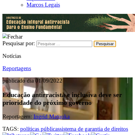
Marcos Legais
Pesquisar por:
Notícias
Reportagens
publicado dia 01/09/2022
Educação antirracista e inclusiva deve ser
prioridade do próximo governo
Reportagem:
Ingrid Matuoka
TAGS:
políticas públicas
sistema de garantia de direitos