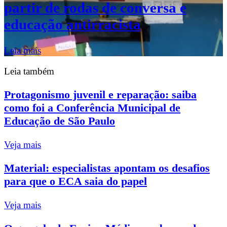
partir de rodas de conversa e
educação antirracista
Leia mais
Leia também
Protagonismo juvenil e reparação: saiba
como foi a Conferência Municipal de
Educação de São Paulo
Veja mais
Material: especialistas apontam os desafios
para que o ECA saia do papel
Veja mais