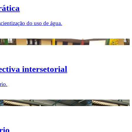
rática
scientização do uso de água.
tiva intersetorial
rio.
rio