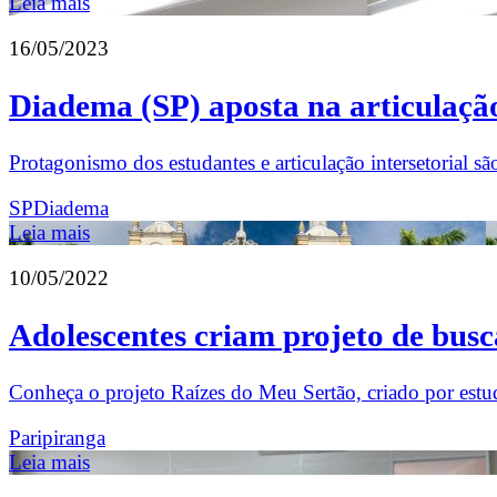
Leia mais
16/05/2023
Diadema (SP) aposta na articulação 
Protagonismo dos estudantes e articulação intersetorial sã
SP
Diadema
Leia mais
10/05/2022
Adolescentes criam projeto de busc
Conheça o projeto Raízes do Meu Sertão, criado por estuda
Paripiranga
Leia mais