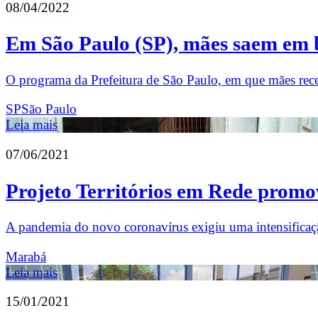
08/04/2022
Em São Paulo (SP), mães saem em b
O programa da Prefeitura de São Paulo, em que mães rece
SP
São Paulo
Leia mais
07/06/2021
Projeto Territórios em Rede promo
A pandemia do novo coronavírus exigiu uma intensificaç
Marabá
Leia mais
15/01/2021