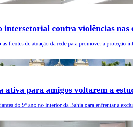
intersetorial contra violências nas 
o as frentes de atuação da rede para promover a proteção in
a ativa para amigos voltarem a estu
ntes do 9º ano no interior da Bahia para enfrentar a exclu