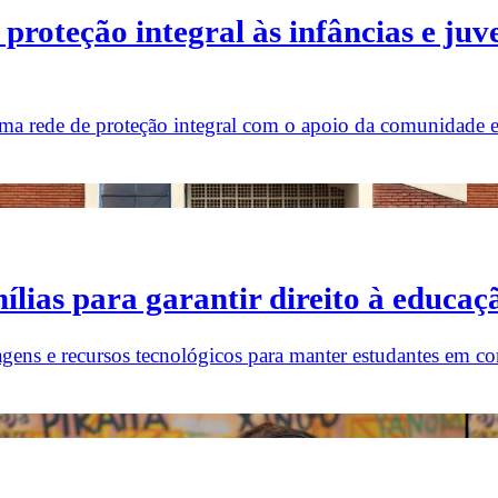
 proteção integral às infâncias e j
 rede de proteção integral com o apoio da comunidade e ar
lias para garantir direito à educaç
gens e recursos tecnológicos para manter estudantes em c