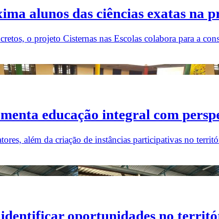
ima alunos das ciências exatas na p
retos, o projeto Cisternas nas Escolas colabora para a con
enta educação integral com perspec
res, além da criação de instâncias participativas no territó
identificar oportunidades no territó