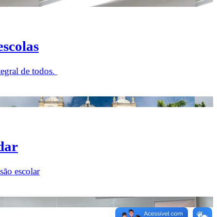
escolas
tegral de todos.
dar
são escolar