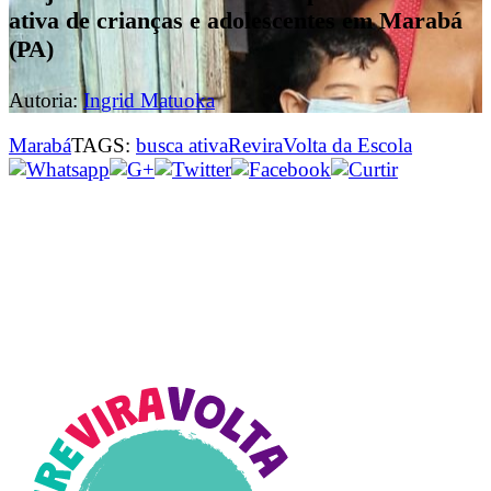
ativa de crianças e adolescentes em Marabá
(PA)
Autoria:
Ingrid Matuoka
Marabá
TAGS:
busca ativa
ReviraVolta da Escola