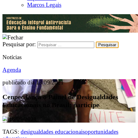
Marcos Legais
Pesquisar por:
Notícias
Agenda
publicado dia 13/09/2021
Cenpec lança o Painel de Desigualdades
Educacionais no Brasil; participe
16/09/2021
TAGS:
desigualdades educacionais
oportunidades