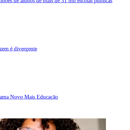
ões de alunos de mais de 31 mil escolas públicas
zem é divergente
ograma Novo Mais Educação