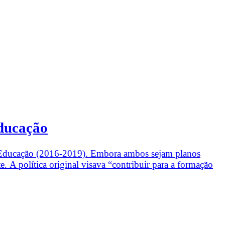
Educação
 Educação (2016-2019). Embora ambos sejam planos
. A política original visava “contribuir para a formação