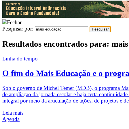
Pesquisar por:
Resultados encontrados para: mais
Linha do tempo
O fim do Mais Educação e o progra
Sob o governo de Michel Temer (MDB), o programa Mai
de ampliação da jornada escolar e haja certa continuidade 
integral por meio da articulação de ações, de projetos e 
Leia mais
Agenda