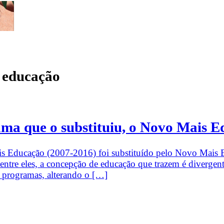
 educação
ma que o substituiu, o Novo Mais 
s Educação (2007-2016) foi substituído pelo Novo Mais
entre eles, a concepção de educação que trazem é divergente
de programas, alterando o […]