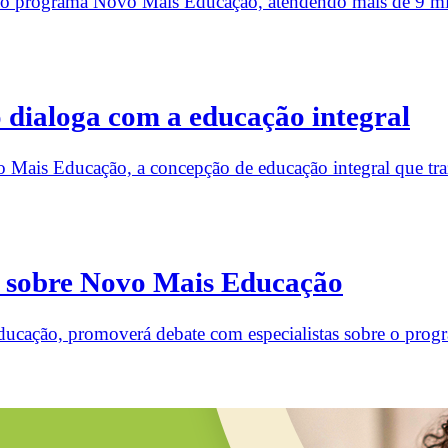
o programa Novo Mais Educação, atendendo mais de 9 milh
dialoga com a educação integral
Mais Educação, a concepção de educação integral que tra
s sobre Novo Mais Educação
Educação, promoverá debate com especialistas sobre o pr