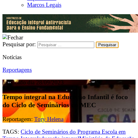
Marcos Legais
Pesquisar por:
Notícias
Reportagens
publicado dia 28/09/2023
Tempo integral na Educação Infantil é foco
do Ciclo de Seminários do MEC
Reportagem:
Tory Helena
TAGS:
Ciclo de Seminários do Programa Escola em