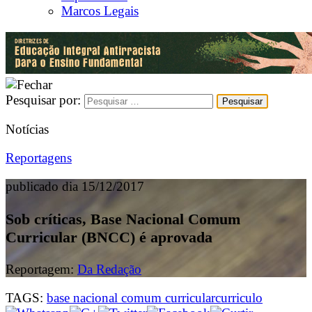
Marcos Legais
Pesquisar por:
Notícias
Reportagens
publicado dia 15/12/2017
Sob críticas, Base Nacional Comum
Curricular (BNCC) é aprovada
Reportagem:
Da Redação
TAGS:
base nacional comum curricular
curriculo