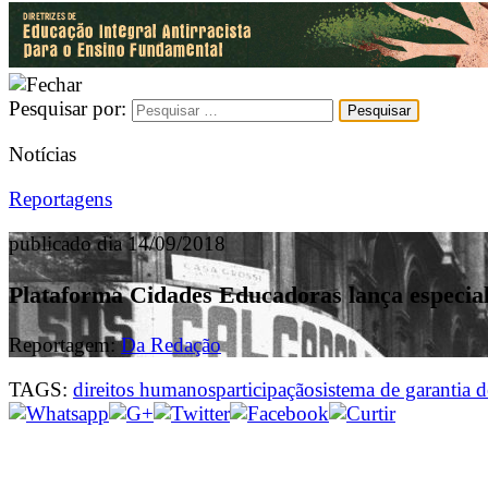
Pesquisar por:
Notícias
Reportagens
publicado dia 14/09/2018
Plataforma Cidades Educadoras lança especial
Reportagem:
Da Redação
TAGS:
direitos humanos
participação
sistema de garantia d