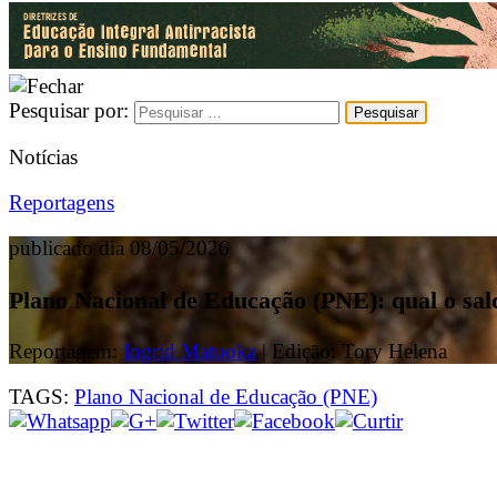
Pesquisar por:
Notícias
Reportagens
publicado dia 08/05/2026
Plano Nacional de Educação (PNE): qual o sal
Reportagem:
Ingrid Matuoka
| Edição: Tory Helena
TAGS:
Plano Nacional de Educação (PNE)