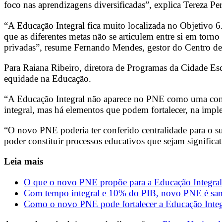
foco nas aprendizagens diversificadas”, explica Tereza Per
“A Educação Integral fica muito localizada no Objetivo 6
que as diferentes metas não se articulem entre si em tor
privadas”, resume Fernando Mendes, gestor do Centro d
Para Raiana Ribeiro, diretora de Programas da Cidade Es
equidade na Educação.
“A Educação Integral não aparece no PNE como uma conce
integral, mas há elementos que podem fortalecer, na imp
“O novo PNE poderia ter conferido centralidade para o suj
poder constituir processos educativos que sejam significa
Leia mais
O que o novo PNE propõe para a Educação Integral
Com tempo integral e 10% do PIB, novo PNE é sa
Como o novo PNE pode fortalecer a Educação Integ