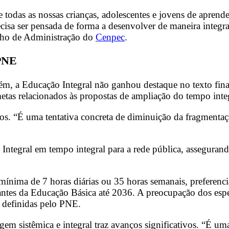
 todas as nossas crianças, adolescentes e jovens de aprender
sa ser pensada de forma a desenvolver de maneira integrada
elho de Administração do
Cenpec
.
 PNE
 porém, a Educação Integral não ganhou destaque no texto 
metas relacionados às propostas de ampliação do tempo inte
ivos. “É uma tentativa concreta de diminuição da fragmenta
ntegral em tempo integral para a rede pública, assegurand
a mínima de 7 horas diárias ou 35 horas semanais, prefere
ntes da Educação Básica até 2036. A preocupação dos especi
s definidas pelo PNE.
gem sistêmica e integral traz avanços significativos. “É u