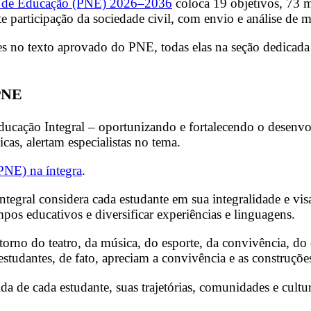
l de Educação (PNE) 2026–2036
coloca 19 objetivos, 73 m
 participação da sociedade civil, com envio e análise de 
s no texto aprovado do PNE, todas elas na seção dedicada a
 PNE
ucação Integral – oportunizando e fortalecendo o desenvol
as, alertam especialistas no tema.
PNE) na íntegra
.
ntegral considera cada estudante em sua integralidade e vi
empos educativos e diversificar experiências e linguagens.
no do teatro, da música, do esporte, da convivência, do es
estudantes, de fato, apreciam a convivência e as construções
 de cada estudante, suas trajetórias, comunidades e cultur