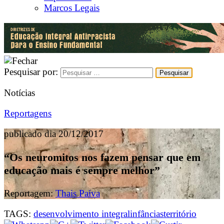
Marcos Legais
Pesquisar por:
Notícias
Reportagens
publicado dia 20/12/2017
“Os neuromitos nos fazem pensar que em
educação mais é sempre melhor”
Reportagem:
Thais Paiva
TAGS:
desenvolvimento integral
infâncias
território