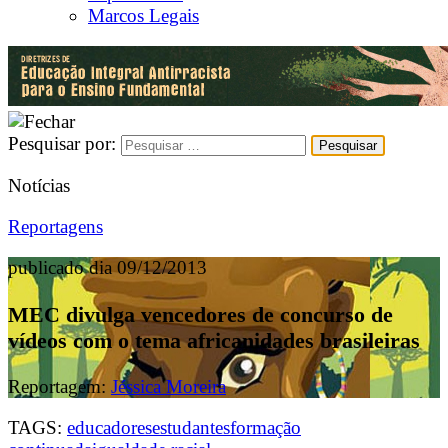
Marcos Legais
Pesquisar por:
Notícias
Reportagens
publicado dia 09/12/2013
MEC divulga vencedores de concurso de
vídeos com o tema africanidades brasileiras
Reportagem:
Jéssica Moreira
TAGS:
educadores
estudantes
formação