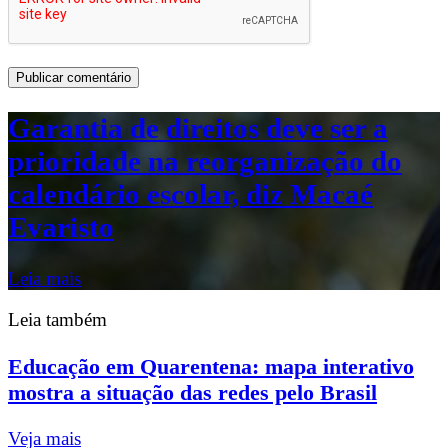
Garantia de direitos deve ser a
prioridade na reorganização do
calendário escolar, diz Macaé
Evaristo
Leia mais
Leia também
Educação em Quarentena: mapa interativo
mostra a situação das redes pelo Brasil
Veja mais