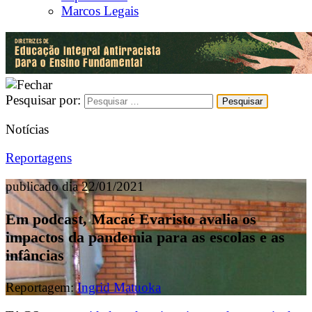
Marcos Legais
Pesquisar por:
Notícias
Reportagens
publicado dia 22/01/2021
Em podcast, Macaé Evaristo avalia os
impactos da pandemia para as escolas e as
infâncias
Reportagem:
Ingrid Matuoka