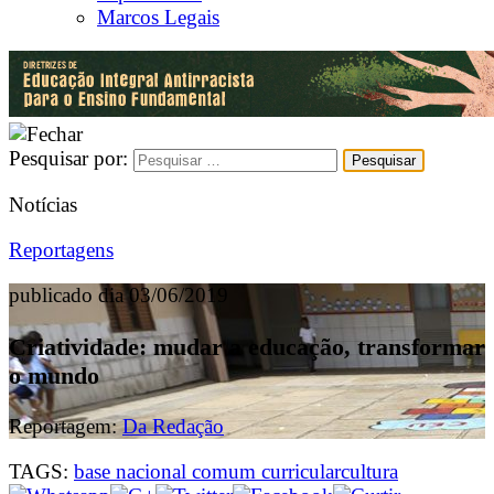
Marcos Legais
Pesquisar por:
Notícias
Reportagens
publicado dia 03/06/2019
Criatividade: mudar a educação, transformar
o mundo
Reportagem:
Da Redação
TAGS:
base nacional comum curricular
cultura