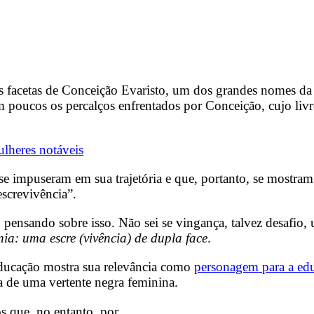
as facetas de Conceição Evaristo, um dos grandes nomes d
m poucos os percalços enfrentados por Conceição, cujo liv
ulheres notáveis
 se impuseram em sua trajetória e que, portanto, se mostra
escrevivência”.
 pensando sobre isso. Não sei se vingança, talvez desafio,
ia: uma escre (vivência) de dupla face
.
 Educação mostra sua relevância como
personagem para a edu
ia de uma vertente negra feminina.
ros que, no entanto, por