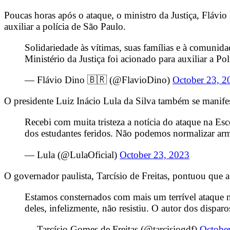
Poucas horas após o ataque, o ministro da Justiça, Flávio 
auxiliar a polícia de São Paulo.
Solidariedade às vítimas, suas famílias e à comunid
Ministério da Justiça foi acionado para auxiliar a Po
— Flávio Dino 🇧🇷 (@FlavioDino)
October 23, 2
O presidente Luiz Inácio Lula da Silva também se manifest
Recebi com muita tristeza a notícia do ataque na E
dos estudantes feridos. Não podemos normalizar arma
— Lula (@LulaOficial)
October 23, 2023
O governador paulista, Tarcísio de Freitas, pontuou que a
Estamos consternados com mais um terrível ataque n
deles, infelizmente, não resistiu. O autor dos disp
— Tarcísio Gomes de Freitas (@tarcisiogdf)
Octobe