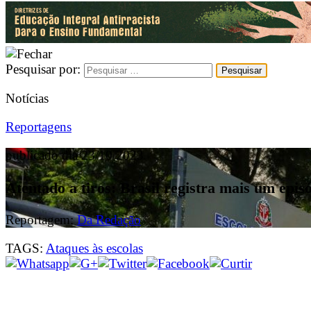
Pesquisar por:
Notícias
Reportagens
publicado dia 23/10/2023
Atentado a tiros: Brasil registra mais um epis
Reportagem:
Da Redação
TAGS:
Ataques às escolas