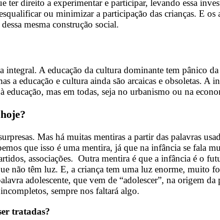
ter direito a experimentar e participar, levando essa inve
qualificar ou minimizar a participação das crianças. E os
dessa mesma construção social.
 integral. A educação da cultura dominante tem pânico da 
 educação e cultura ainda são arcaicas e obsoletas. A inf
s à educação, mas em todas, seja no urbanismo ou na econo
 hoje?
rpresas. Mas há muitas mentiras a partir das palavras usada
bemos que isso é uma mentira, já que na infância se fala 
artidos, associações. Outra mentira é que a infância é o f
e não têm luz. E, a criança tem uma luz enorme, muito fo
avra adolescente, que vem de “adolescer”, na origem da pal
incompletos, sempre nos faltará algo.
er tratadas?