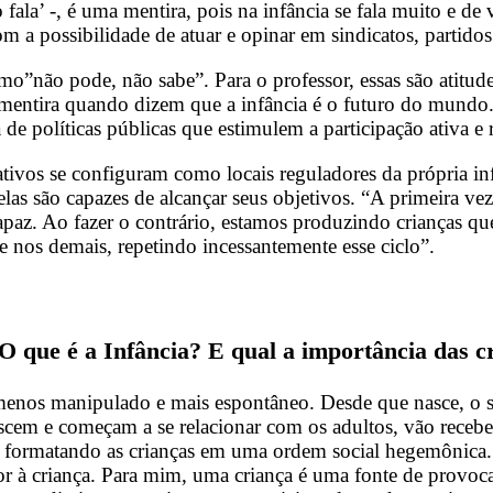
 fala’ -, é uma mentira, pois na infância se fala muito e d
 a possibilidade de atuar e opinar em sindicatos, partidos 
mo”não pode, não sabe”. Para o professor, essas são atitud
entira quando dizem que a infância é o futuro do mundo. N
 de políticas públicas que estimulem a participação ativa e 
tivos se configuram como locais reguladores da própria inf
e elas são capazes de alcançar seus objetivos. “A primeira 
apaz. Ao fazer o contrário, estamos produzindo crianças q
 e nos demais, repetindo incessantemente esse ciclo”.
O que é a Infância? E qual a importância das 
 menos manipulado e mais espontâneo. Desde que nasce, o 
em e começam a se relacionar com os adultos, vão recebend
, e formatando as crianças em uma ordem social hegemônic
or à criança. Para mim, uma criança é uma fonte de provoc