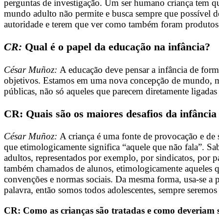
perguntas de investigação. Um ser humano criança tem que 
mundo adulto não permite e busca sempre que possível des
autoridade e terem que ver como também foram produtos 
CR:
Qual é o papel da educação na infância?
César Muñoz:
A educação deve pensar a infância de forma
objetivos. Estamos em uma nova concepção de mundo, mas a
públicas, não só aqueles que parecem diretamente ligada
CR: Quais são os maiores desafios da infância
César Muñoz:
A criança é uma fonte de provocação e de su
que etimologicamente significa “aquele que não fala”. Sa
adultos, representados por exemplo, por sindicatos, por p
também chamados de alunos, etimologicamente aqueles qu
convenções e normas sociais. Da mesma forma, usa-se a pal
palavra, então somos todos adolescentes, sempre seremos 
CR: Como as crianças são tratadas e como deveriam s