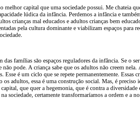
 o melhor capital que uma sociedade possui. Me chateia q
a capacidade lúdica da infância. Perdemos a infância e ta
ultos crianças mal educados e adultos crianças bem educa
ntadas pela cultura dominante e viabilizam espaços para r
sociedade.
 das famílias são espaços reguladores da infância. Se o se
 e não pode. A criança sabe que os adultos não creem nela.
s. Esse é um ciclo que se repete permanentemente. Essas cr
os adultos, essa é uma construção social. Mas, é preciso id
ital, que quer a hegemonia, que é contra a diversidade e 
o na sociedade, certamente transformaríamos a ordem e a no