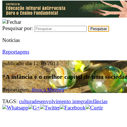
Pesquisar por:
Notícias
Reportagens
publicado dia 12/10/2013
“A infância é o melhor capital de uma socieda
Reportagem:
Jéssica Moreira
TAGS:
cultura
desenvolvimento integral
infâncias