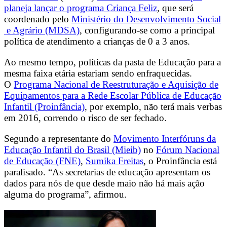
planeja lançar o programa Criança Feliz
, que será
coordenado pelo
Ministério do Desenvolvimento Social
e Agrário (MDSA)
, configurando-se como a principal
política de atendimento a crianças de 0 a 3 anos.
Ao mesmo tempo, políticas da pasta de Educação para a
mesma faixa etária estariam sendo enfraquecidas.
O
Programa Nacional de Reestruturação e Aquisição de
Equipamentos para a Rede Escolar Pública de Educação
Infantil (Proinfância)
, por exemplo, não terá mais verbas
em 2016, correndo o risco de ser fechado.
Segundo a representante do
Movimento Interfóruns da
Educação Infantil do Brasil (Mieib)
no
Fórum Nacional
de Educação (FNE)
,
Sumika Freitas
, o Proinfância está
paralisado. “As secretarias de educação apresentam os
dados para nós de que desde maio não há mais ação
alguma do programa”, afirmou.