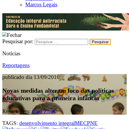
Marcos Legais
Pesquisar por:
Notícias
Reportagens
publicado dia 13/09/2016
Novas medidas alteram foco das políticas
educativas para a primeira infância
Reportagem:
Caio Zinet
TAGS:
desenvolvimento integral
MEC
PNE