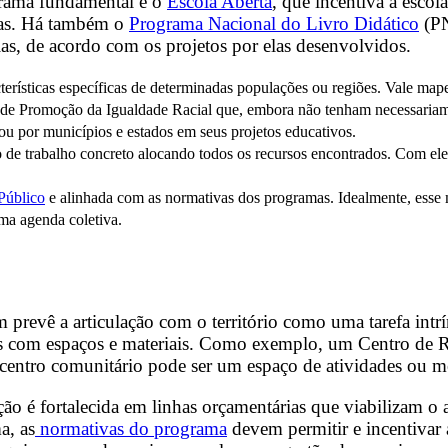
grama fundamental é o
Escola Aberta
, que incentiva a escol
ivas. Há também o
Programa Nacional do Livro Didático
(PN
olas, de acordo com os projetos por elas desenvolvidos.
erísticas específicas de determinadas populações ou regiões. Vale mape
al de Promoção da Igualdade Racial que, embora não tenham necessaria
ou por municípios e estados em seus projetos educativos.
de trabalho concreto alocando todos os recursos encontrados. Com ele
Público
e alinhada com as normativas dos programas. Idealmente, esse 
ma agenda coletiva.
evê a articulação com o território como uma tarefa intríns
tos com espaços e materiais. Como exemplo, um Centro de R
 centro comunitário pode ser um espaço de atividades ou m
ção é fortalecida em linhas orçamentárias que viabilizam
a, as
normativas do programa
devem permitir e incentivar