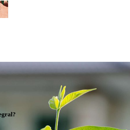
egral?