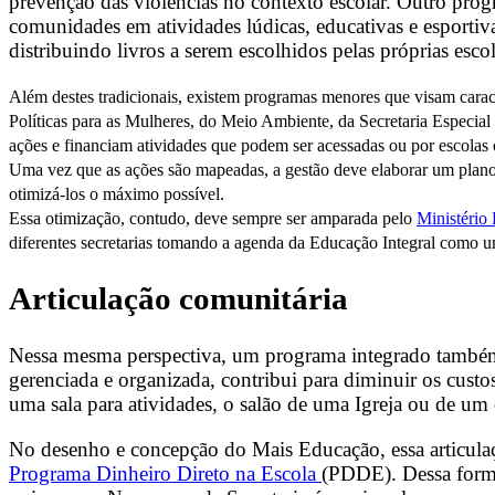
prevenção das violências no contexto escolar. Outro pro
comunidades em atividades lúdicas, educativas e esport
distribuindo livros a serem escolhidos pelas próprias esc
Além destes tradicionais, existem programas menores que visam caract
Políticas para as Mulheres, do Meio Ambiente, da Secretaria Especi
ações e financiam atividades que podem ser acessadas ou por escolas 
Uma vez que as ações são mapeadas, a gestão deve elaborar um plano 
otimizá-los o máximo possível.
Essa otimização, contudo, deve sempre ser amparada pelo
Ministério 
diferentes secretarias tomando a agenda da Educação Integral como u
Articulação comunitária
Nessa mesma perspectiva, um programa integrado também pr
gerenciada e organizada, contribui para diminuir os cus
uma sala para atividades, o salão de uma Igreja ou de um
No desenho e concepção do Mais Educação, essa articula
Programa Dinheiro Direto na Escola
(PDDE). Dessa form