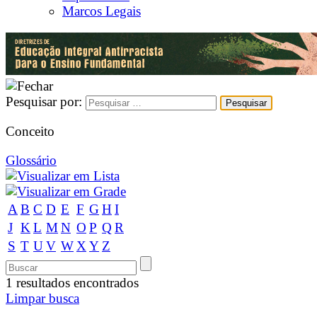
Marcos Legais
Pesquisar por:
Conceito
Glossário
A
B
C
D
E
F
G
H
I
J
K
L
M
N
O
P
Q
R
S
T
U
V
W
X
Y
Z
1 resultados encontrados
Limpar busca