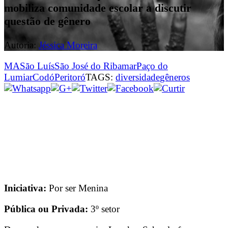
mobiliza comunidade escolar a discutir
questão de gênero
Autoria:
Jéssica Moreira
MA
São Luís
São José do Ribamar
Paço do
Lumiar
Codó
Peritoró
TAGS:
diversidade
gêneros
Iniciativa:
Por ser Menina
Pública ou Privada:
3º setor