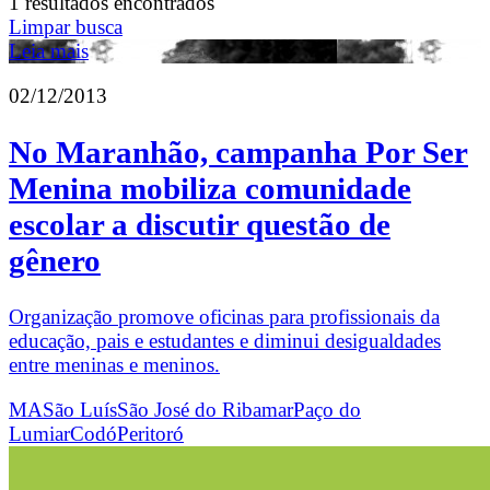
1 resultados encontrados
Limpar busca
Leia mais
02/12/2013
No Maranhão, campanha Por Ser
Menina mobiliza comunidade
escolar a discutir questão de
gênero
Organização promove oficinas para profissionais da
educação, pais e estudantes e diminui desigualdades
entre meninas e meninos.
MA
São Luís
São José do Ribamar
Paço do
Lumiar
Codó
Peritoró