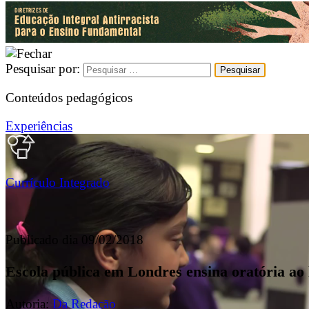
Pesquisar por:
Conteúdos pedagógicos
Experiências
Currículo Integrado
Publicado dia 09/02/2018
Escola pública em Londres ensina oratória ao 
Autoria:
Da Redação