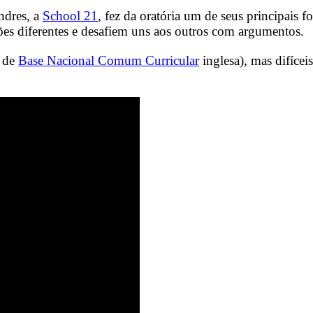
ndres, a
School 21
, fez da oratória um de seus principais f
ões diferentes e desafiem uns aos outros com argumentos.
e de
Base Nacional Comum Curricular
inglesa), mas difícei