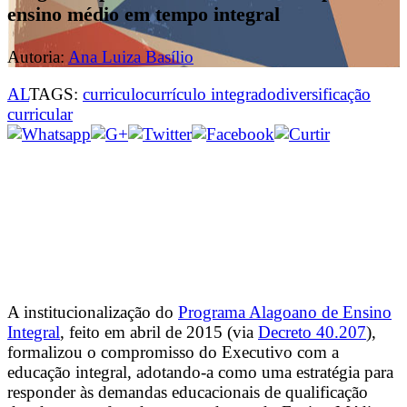
ensino médio em tempo integral
Autoria:
Ana Luiza Basílio
AL
TAGS:
curriculo
currículo integrado
diversificação
curricular
A institucionalização do
Programa Alagoano de Ensino
Integral
, feito em abril de 2015 (via
Decreto 40.207
),
formalizou o compromisso do Executivo com a
educação integral, adotando-a como uma estratégia para
responder às demandas educacionais de qualificação